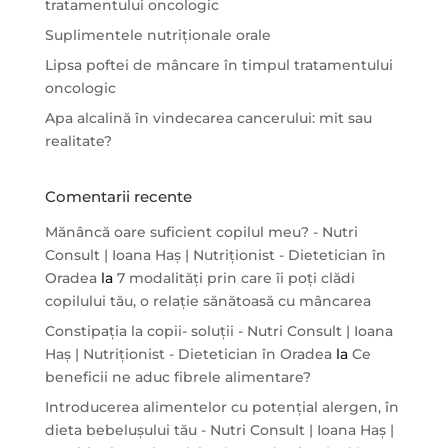
tratamentului oncologic
Suplimentele nutriționale orale
Lipsa poftei de mâncare în timpul tratamentului
oncologic
Apa alcalină în vindecarea cancerului: mit sau
realitate?
Comentarii recente
Mănâncă oare suficient copilul meu? - Nutri
Consult | Ioana Haș | Nutriționist - Dietetician în
Oradea
la
7 modalități prin care îi poți clădi
copilului tău, o relație sănătoasă cu mâncarea
Constipația la copii- soluții - Nutri Consult | Ioana
Haș | Nutriționist - Dietetician în Oradea
la
Ce
beneficii ne aduc fibrele alimentare?
Introducerea alimentelor cu potențial alergen, în
dieta bebelușului tău - Nutri Consult | Ioana Haș |