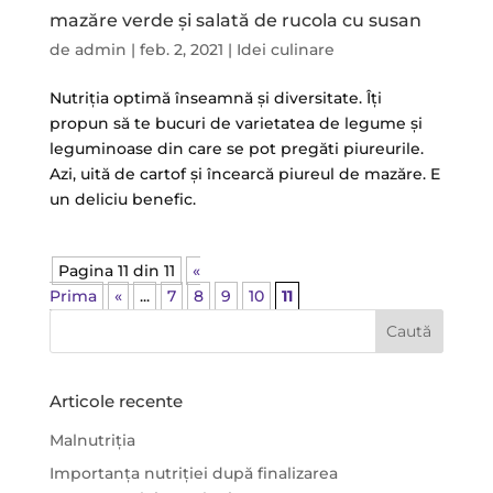
mazăre verde și salată de rucola cu susan
de
admin
|
feb. 2, 2021
|
Idei culinare
Nutriția optimă înseamnă și diversitate. Îți
propun să te bucuri de varietatea de legume și
leguminoase din care se pot pregăti piureurile.
Azi, uită de cartof și încearcă piureul de mazăre. E
un deliciu benefic.
Pagina 11 din 11
«
Prima
«
...
7
8
9
10
11
Articole recente
Malnutriția
Importanța nutriției după finalizarea