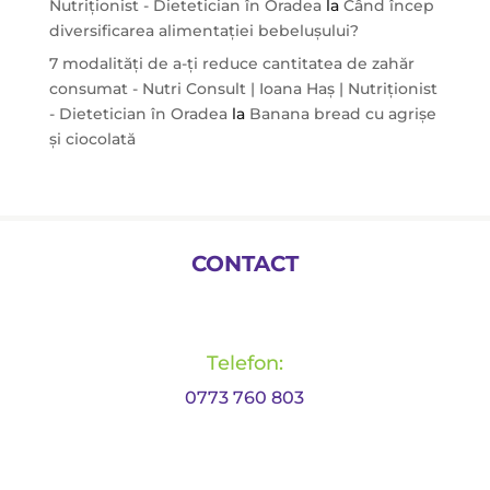
Nutriționist - Dietetician în Oradea
la
Când încep
diversificarea alimentației bebelușului?
7 modalități de a-ți reduce cantitatea de zahăr
consumat - Nutri Consult | Ioana Haș | Nutriționist
- Dietetician în Oradea
la
Banana bread cu agrișe
și ciocolată
CONTACT
Telefon:
0773 760 803