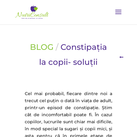
BLOG
/
Constipația
la copii- soluții
Cel mai probabil, fiecare dintre noi a
trecut cel puțin o dată în viața de adult,
printr-un episod de constipație. Știm
cât de incomfortabil poate fi. În cazul
copiilor, lucrurile sunt chiar mai dificile,
în mod special la sugari și copii mici, și
asta pentru că în primele etape de