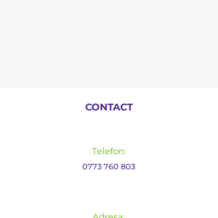
Atenția pentru nutriție este vitală în
managementul pacientului subnutrit sau cu
risc de malnutriție. Suplimentele nutriționale
orale sunt parte a unui spectru de strategii ce
pot fi utilizate în acest sens.
CONTACT
Telefon:
0773 760 803
Adresa: