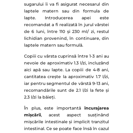
sugarului îi va fi asigurat necesarul din
laptele matern sau din formula de
lapte. Introducerea apei este
recomandat a fi realizată în jurul vârstei
de 6 luni, între 110 și 230 ml/ zi, restul
lichidian provenind, în continuare, din
laptele matern sau formulă.
Copiii cu vârsta cuprinsă între 1-3 ani au
nevoie de aproximativ 1.3 l/zi, incluzând
aici apă sau lapte. La copiii de 4-8 ani,
cantitatea crește la aproximativ 1.7 l/zi,
iar pentru segmentul de vârstă 9-13 ani,
recomandările sunt de 2.1 l/zi la fete și
2.3 l/zi la băieți.
În plus, este importantă
încurajarea
mișcării
, acest aspect susținând
mișcările intestinale și implicit tranzitul
intestinal. Ce se poate face însă în cazul