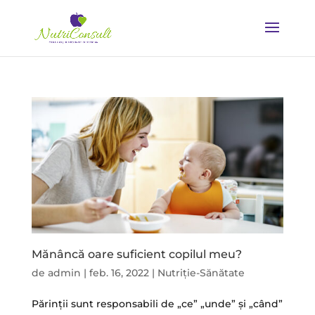
Mănâncă oare suficient copilul meu?
de
admin
|
feb. 16, 2022
|
Nutriție-Sănătate
Părinții sunt responsabili de „ce” „unde” și „când”