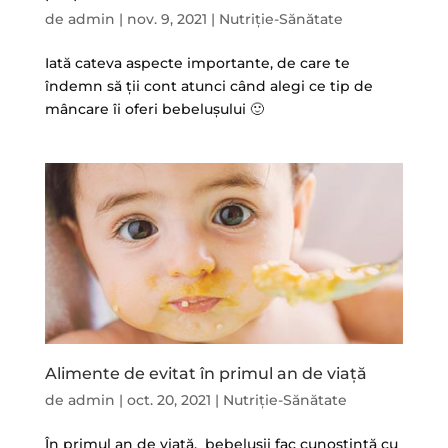
de
admin
|
nov. 9, 2021
|
Nutriție-Sănătate
Iată cateva aspecte importante, de care te
îndemn să ții cont atunci când alegi ce tip de
mâncare îi oferi bebelușului 🙂
Alimente de evitat în primul an de viață
de
admin
|
oct. 20, 2021
|
Nutriție-Sănătate
În primul an de viață, bebelușii fac cunoștință cu