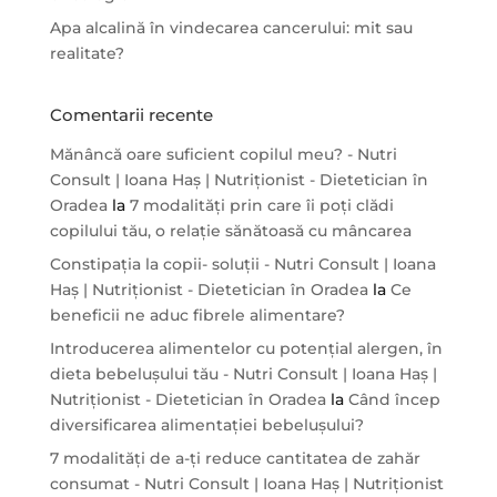
Apa alcalină în vindecarea cancerului: mit sau
realitate?
Comentarii recente
Mănâncă oare suficient copilul meu? - Nutri
Consult | Ioana Haș | Nutriționist - Dietetician în
Oradea
la
7 modalități prin care îi poți clădi
copilului tău, o relație sănătoasă cu mâncarea
Constipația la copii- soluții - Nutri Consult | Ioana
Haș | Nutriționist - Dietetician în Oradea
la
Ce
beneficii ne aduc fibrele alimentare?
Introducerea alimentelor cu potențial alergen, în
dieta bebelușului tău - Nutri Consult | Ioana Haș |
Nutriționist - Dietetician în Oradea
la
Când încep
diversificarea alimentației bebelușului?
7 modalități de a-ți reduce cantitatea de zahăr
consumat - Nutri Consult | Ioana Haș | Nutriționist