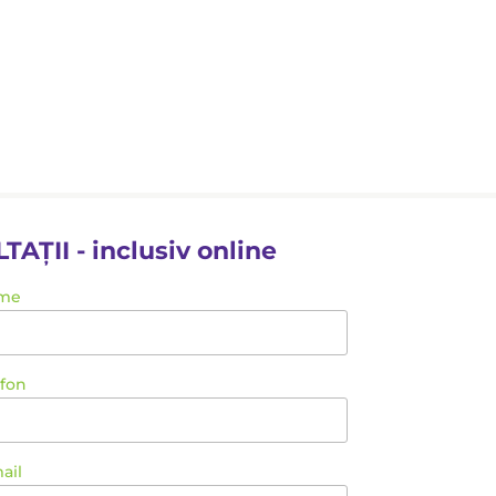
II - inclusiv online
me
efon
ail