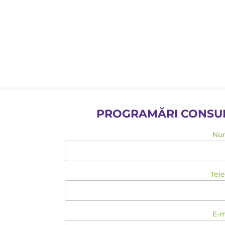
Alimente bogate în FODMAP
PROGRAMĂRI CONSULTAȚ
Nu
Tel
E-m